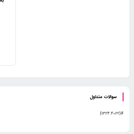
بش
سوالات متداول
#{1324:4022}