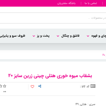
تماس با ما
باشگاه مشتریان
ای و قهوه
قاشق و چنگال
پخت و پز
ظروف سرو و پذیرایی
بشقاب میوه خوری هتلی چینی زرین سایز 20
کد کالا :
0
0
سری : هتلی 49