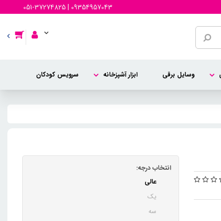
051-37274825 | 09354957043
وسایل برقی
ابزار آشپزخانه
سرویس کودکان
انتخاب درجه:
عالی
یک
سه