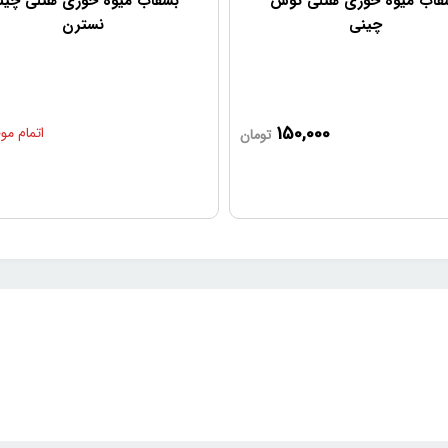
قاب میوه خوری هتلی توس
بشقاب میوه خوری هتلی چین
چینی
نسترن
150,000
تومان