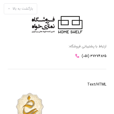
بازگشت به بالا
ارتباط با پشتیبانی فروشگاه:
(051) 37274825
Text/HTML