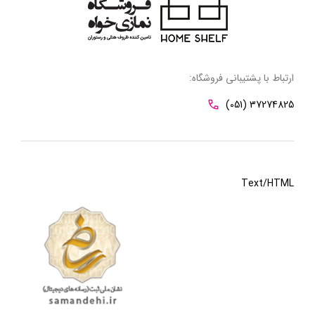
ارتباط با پشتیبانی فروشگاه:
(051) 37274825
Text/HTML