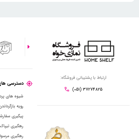
ارتباط با پشتیبانی فروشگاه:
دسترسی های
(051) 37274825
شیوه های پر
رویه بازگرداندن
پیگیری سفارش
رهگیری تیپاک
رهگیری مرسول