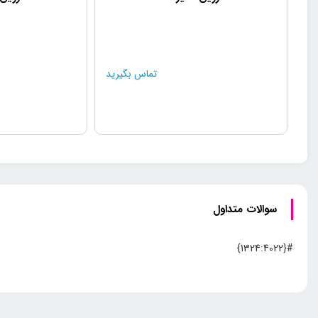
تماس بگیرید
سوالات متداول
#{1324:4022}