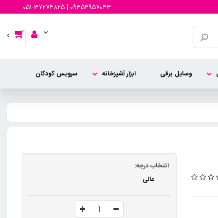
051-37274825 | 09354957043
وسایل برقی
ابزار آشپزخانه
سرویس کودکان
انتخاب درجه:
عالی