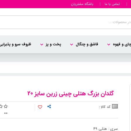
تماس با ما
باشگاه مشتریان
ای و قهوه
قاشق و چنگال
پخت و پز
ظروف سرو و پذیرایی
گلدان بزرگ هتلی چینی زرین سایز 20
کد کالا :
0
0
سری : هتلی 49