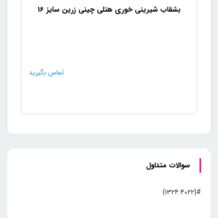
بشقاب شیرینی خوری هتلی چینی زرین سایز 16
تماس بگیرید
سوالات متداول
#{1324:4022}