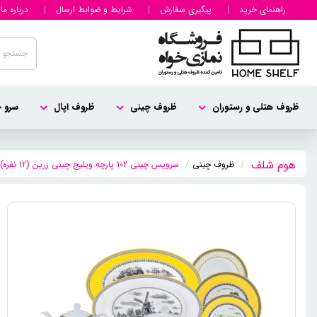
راهنمای خرید
پیگیری سفارش
شرایط و ضوابط ارسال
درباره ما
ظروف هتلی و رستوران
ظروف چینی
ظروف اپال
سرو چ
ظروف چینی
سرویس چینی 102 پارچه ویلیج چینی زرین (12 نفره)