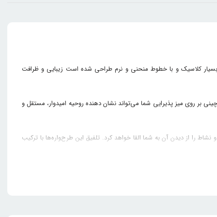
و پیکره این مجموعه که بسیار کلاسیک و با خطوط منحنی و نرم طراحی شده است زیبایی و ظرافت
نی بر روی میز پذیرایی شما می‌تواند نشان دهنده روحیه امیدوار، مستقل و
رد که احساس شادی و نشاط را از دیدن آن به شما القا خواهد کرد. تلفیق این طرح‌واره‌ها با ترکیب
به افرادی که سلیقه‌ای جوان پسند و پرنشاط دارند توصیه می‌کند که سرویس چینی 102 پارچه ویلیج چینی رزین
اشین ظرفشویی و مایکروفر اشاره کرد. در ادامه به بررسی این کالای ارزشمند