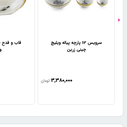
سرویس 13 پارچه پیاله ویلیج
قاب و قدح 
چینی زرین
و
3,380,000
تومان