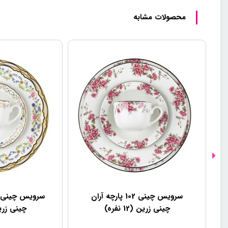
محصولات مشابه
سرویس چینی 102 پارچه آران
چینی زرین (12 نفره)
چینی زرین (12