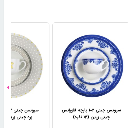
سرویس چینی 102 پارچه فلورانس
سرویس چی
چینی زرین (12 نفره)
زرد چینی زرین (12 نفره)