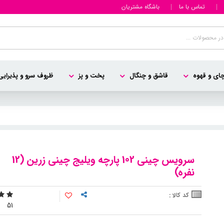
تماس با ما
باشگاه مشتریان
ای و قهوه
قاشق و چنگال
پخت و پز
ظروف سرو و پذیرایی
سرویس چینی 102 پارچه ویلیج چینی زرین (12
نفره)
کد کالا :
5
1