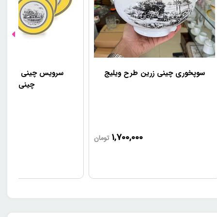
سوپخوری چینی زرین طرح ویلیج
سرویس چ
چینی زرین
000
1,700,000
تومان