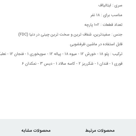
سری : ایتالیااف
مناسب برای : 18 نفر
تعداد قطعات : 102 پارچه
جنس : سفیدترین، شفاف ترین و سخت ترین چینی در دنیا (FDC)
قابل استفاده در ماشین ظرفشویی
قوری 1 - قندان 1 - شکرریز 2 - کاسه سالاد 1 - دیس 3 - نمکدان 6
محصولات مرتبط
محصولات مشابه