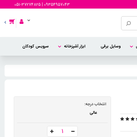
051-37274825 | 09354957043
وسایل برقی
ابزار آشپزخانه
سرویس کودکان
انتخاب درجه:
عالی