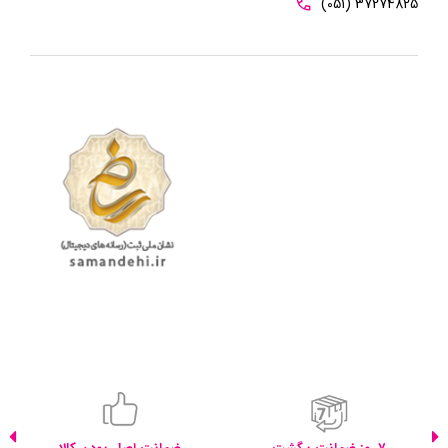
(051) 37274825