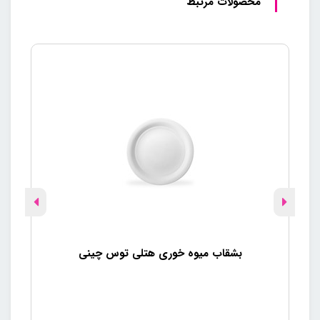
محصولات مرتبط
این فنجان دارای 8 سانتی متر قطر و 6 سانتی متر ارتفاع می‌باشد.
حجم فنجان 142 سی سی است.
آیا فنجان چای خوری توس چینی قابلیت شستشو با ماشین
ظرفشویی را دارد؟
بله. لعاب به کار رفته در این محصول به گونه‌ای است که این امکان را
می‌دهد تا برای شستشوی آن از ماشین ظرفشویی استفاده نمایید.
آیا امکان مرجوعی کالا پس از خرید فنجان چای خوری توس چینی
وجود دارد؟
بله. اگر به هر دلیلی تصمیم به مرجوع کردن کالا بگیرید، این امکان
برای‌تان فراهم است. تنها کافی به برگه‌ی شرایط و ضوابط ارسال
بشقاب میوه خوری هتلی توس چینی
بش
مراجعه نمایید.
آیا این محصول شامل خدمات پس از فروش می‌شود؟
بله. تمام محصولات سایت
هوم شلف
شامل خدمات پس از فروش