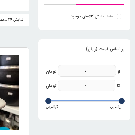
تاریخ
فقط نمایش کالاهای موجود
نمایش 24 محصول
به بهره برد
بازارهاي جه
طراحی
بر اساس قیمت (ریال)
ظروف چینی
شده است. ای
باشند.
استفا
استفاده از
کیفیت و شیک
استفاده از 
بهتری از خد
هستند، می‌