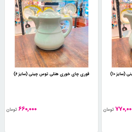
سایز 10)
قوری چای خوری هتلی توس چینی (سایز ۶)
660,000
770,00
تومان
تومان