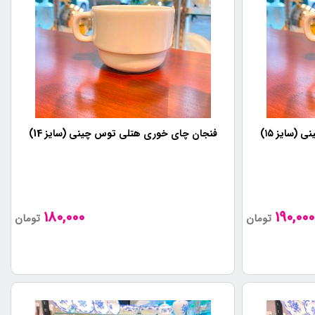
(سایز ۱۵)
فنجان چای خوری هتلی توس چینی (سایز 14)
180,000
190,000
تومان
تومان