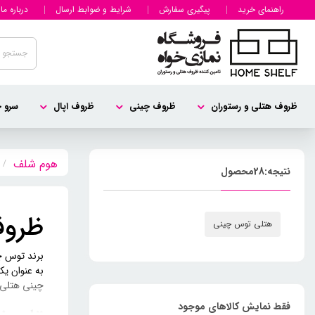
راهنمای خرید
پیگیری سفارش
شرایط و ضوابط ارسال
درباره ما
ظروف هتلی و رستوران
ظروف چینی
ظروف اپال
سرو چ
نتیجه:
28
محصول
ظروف
هتلی توس چینی
برند توس چ
به عنوان یک
چینی هتلی 
فقط نمایش کالاهای موجود