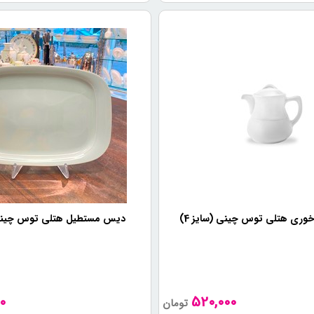
وری هتلی توس چینی (سایز 4)
دیس مستطیل هتلی توس چینی (س
0
520,000
تومان