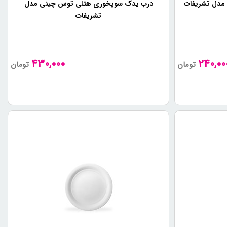
مدل تشریفات
درب یدک سوپخوری هتلی توس چینی مدل
تشریفات
د با به کارگیری تکنولوژی های پیشرفته، طراحی های جدید و استفاده
برند شامل
ظروف چینی
با طراحی های جدید و شیک، استفاده از مواد
430,000
240,00
تومان
تومان
د، به یکی از بهترین و پرطرفدار ترین برندهای
ظروف چینی هتلی
در
تجربه مشتری تأثیرگذار هستند، مورد استفاده قرار می‌گیرد و می‌تواند
ینی
 به طور معمول از پورسلن با کیفیت بالا ساخته می‌شوند.
ال، بهتر است قبل از شستشو، دستورالعمل های شستشو را بررسی کنید.