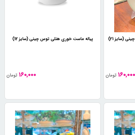
 (سایز 21)
پیاله ماست خوری هتلی توس چینی (سایز 12)
160,000
160,00
تومان
تومان