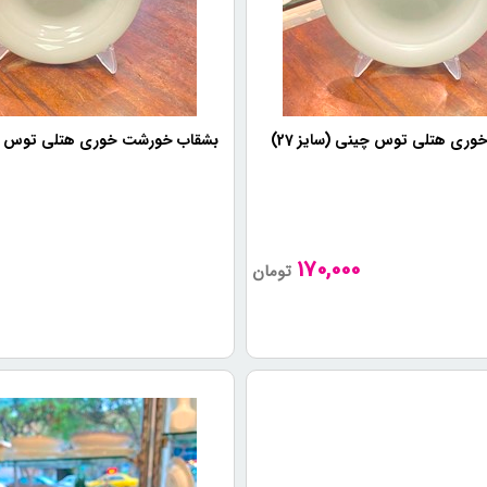
وری هتلی توس چینی (سایز 27)
بشقاب خورشت خوری هتلی توس چینی
0
170,000
تومان