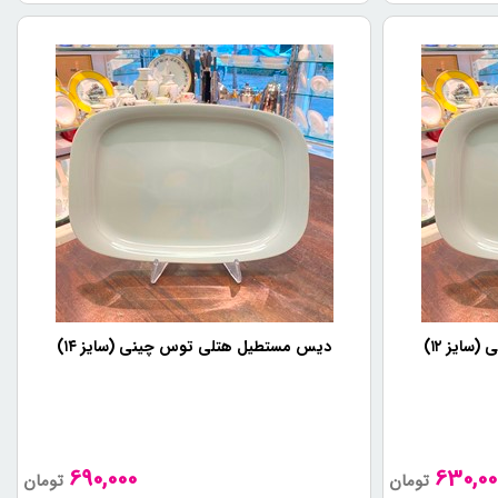
ایز ۱۲)
دیس مستطیل هتلی توس چینی (سایز ۱۴)
690,000
630,00
تومان
تومان