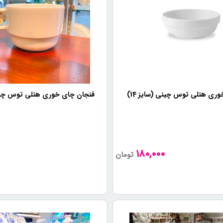
وری هتلی توس چینی (سایز 14)
فنجان چای خوری هتلی توس چینی 
180,000
تومان