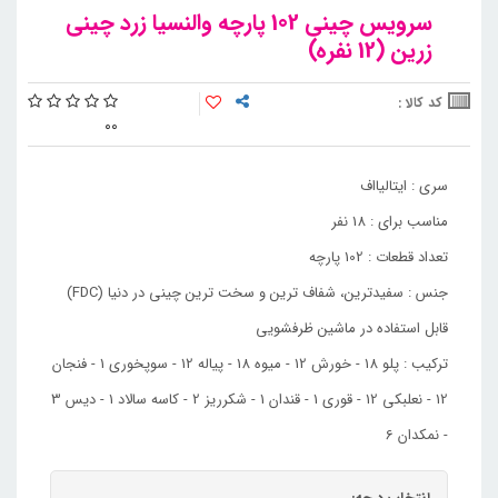
سرویس چینی 102 پارچه والنسیا زرد چینی
زرین (12 نفره)
کد کالا :
0
0
سری : ایتالیااف
مناسب برای : 18 نفر
تعداد قطعات : 102 پارچه
جنس : سفیدترین، شفاف ترین و سخت ترین چینی در دنیا (FDC)
قابل استفاده در ماشین ظرفشویی
ترکیب : پلو 18 - خورش 12 - میوه 18 - پیاله 12 - سوپخوری 1 - فنجان
12 - نعلبکی 12 - قوری 1 - قندان 1 - شکرریز 2 - کاسه سالاد 1 - دیس 3
- نمکدان 6