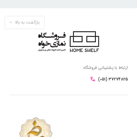
بازگشت به بالا
ارتباط با پشتیبانی فروشگاه:
(051) 37274825