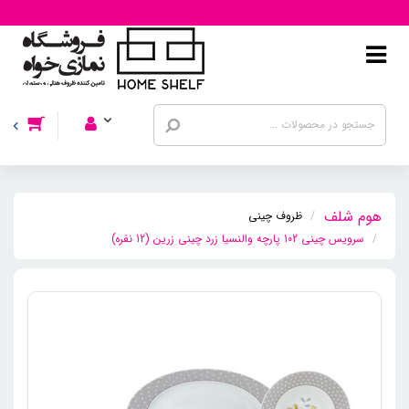
ظروف چینی
سرویس چینی 102 پارچه والنسیا زرد چینی زرین (12 نفره)