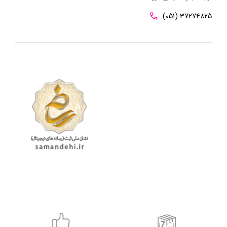
(051) 37274825