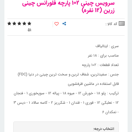
سرویس چینی 102 پارچه فلورانس چینی
زرین (12 نفره)
کد کالا :
5
1
سری : ایتالیااف
مناسب برای : 18 نفر
تعداد قطعات : 102 پارچه
جنس : سفیدترین، شفاف ترین و سخت ترین چینی در دنیا (FDC)
قابل استفاده در ماشین ظرفشویی
ترکیب : پلو 18 - خورش 12 - میوه 18 - پیاله 12 - سوپخوری 1 - فنجان
12 - نعلبکی 12 - قوری 1 - قندان 1 - شکرریز 2 - کاسه سالاد 1 - دیس 3
- نمکدان 6
انتخاب درجه: