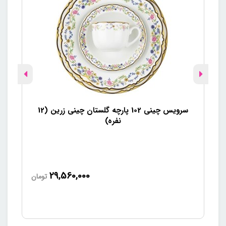
سرویس چینی 102 پارچه گلستان چینی زرین (12
سرویس
نفره)
29,560,000
تومان