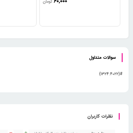
60,000
تومان
سوالات متداول
#{1324:4022}
نظرات کاربران