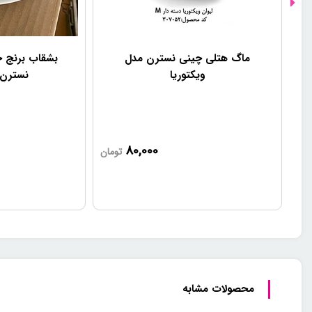
ماگ هتلی چینی نسترن مدل
بشقاب برنج 
ویکتوریا
نسترن (س
80,000
تومان
محصولات مشابه