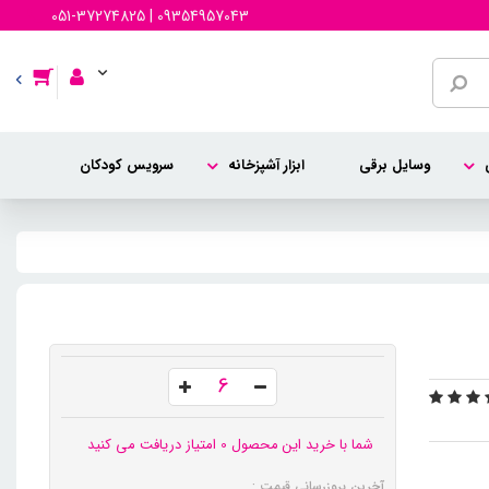
051-37274825 | 09354957043
وسایل برقی
ابزار آشپزخانه
سرویس کودکان
شما با خرید این محصول 0 امتیاز دریافت می کنید
آخرین بروزرسانی قیمت :