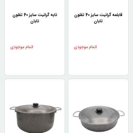
رعایت کرد. به عنوان مثال:
در هنگام شستشوی این قابلمه‌ها از ابزار شستشویی خشن
قابلمه گرانیت سایز 40 تفلون
تابه گرانیت سایز 40 تفلون
استفاده نکنید.
تابان
تابان
از چاقو و ابزار‌های تیز برای خوردن غذا در داخل قابلمه استفاده
نکنید.
قابلمه را با حرارت شدید از روی شعله نگذارید.
از سطوح نیمه تغییر شده برای پخت غذا استفاده نکنید، زیرا
ممکن است باعث خراشیدگی روکش تفلون شودو قابلمه آلوده
شود.
قابلمه را پر نکنید، زیرا برای پخت بهتر و سریع‌تر، فضای بین غذا
و دیواره‌های قابلمه بسیار مهم است.
در حین پخت، دمای قابلمه را کم کنید تا جلوی احتمال
خراشیدگی روکش تفلون را بگیرید.
خرید انواع تفلون تابان
وبسایت
هوم شلف
با تامین انواع محصولات تفلون تابان در کنار
انواع مدل های قابلمه مثل
سرویس قابلمه پارس استیل
و
سرویس قابلمه اویز
، امکان مقایسه و خرید را برای شما آسان
کرده است. شما به راحتی میتوانید با مقایسه قیمت، کیفیت،
سایز، جنس و ... به راحتی از منزل محصول مورد نیاز خود را