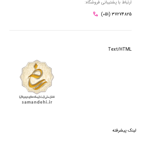
ارتباط با پشتیبانی فروشگاه:
(051) 37274825
Text/HTML
لینک پیشرفته