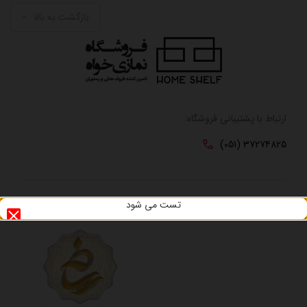
بازگشت به بالا
ارتباط با پشتیبانی فروشگاه:
(051) 37274825
تست می شود