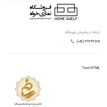
ارتباط با پشتیبانی فروشگاه:
(051) 37274825
Text/HTML