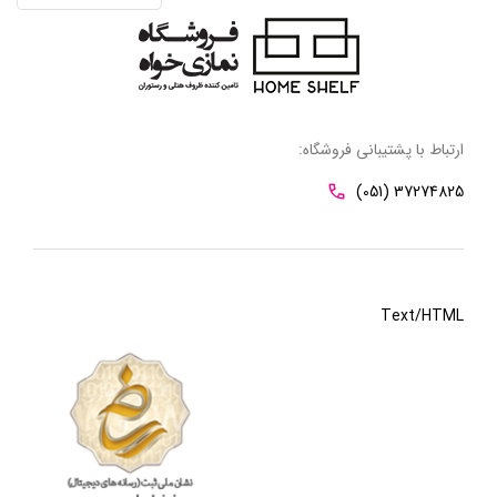
ارتباط با پشتیبانی فروشگاه:
(051) 37274825
Text/HTML