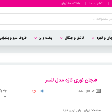
تماس با ما
باشگاه مشتریان
ای و قهوه
قاشق و چنگال
پخت و پز
ظروف سرو و پذیرایی
فنجان نوری تازه مدل لنسر
1551
کد کالا :
0
0
ساخت: ایران - بلور نوری تازه