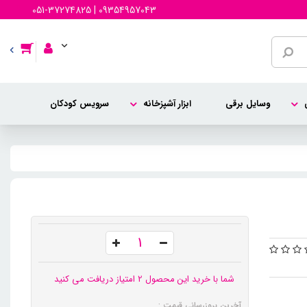
051-37274825 | 09354957043
وسایل برقی
ابزار آشپزخانه
سرویس کودکان
شما با خرید این محصول 2 امتیاز دریافت می کنید
آخرین بروزرسانی قیمت :