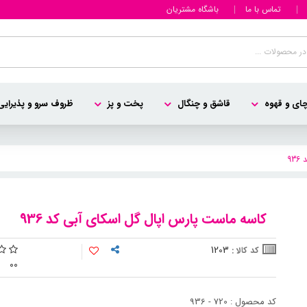
تماس با ما
باشگاه مشتریان
ای و قهوه
قاشق و چنگال
پخت و پز
ظروف سرو و پذیرایی
9
کاسه ماست پارس اپال گل اسکای آبی کد 936
1203
کد کالا :
0
0
کد محصول : 720 - 936