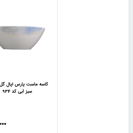
کاسه ماست پارس اپال گل
سبز آبی کد 934
000