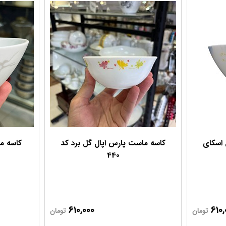
 اسکای
کاسه ماست پارس اپال گل برد کد
کاسه م
440
610,000
610,
تومان
تومان