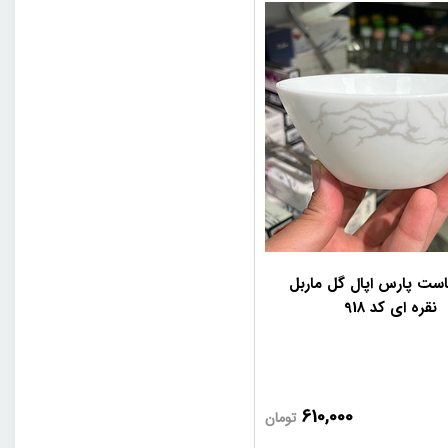
است پارس اپال گل ماربل
نقره ای کد 918
610,000
تومان