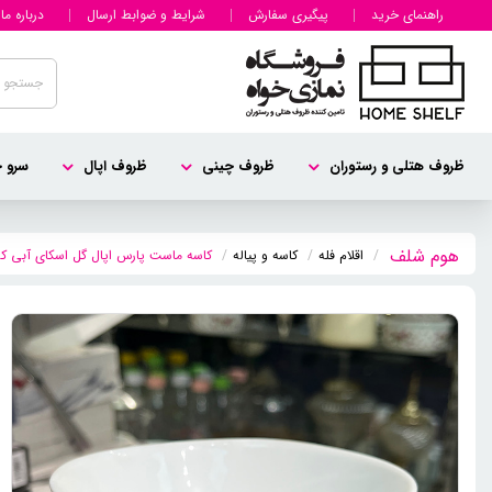
راهنمای خرید
پیگیری سفارش
شرایط و ضوابط ارسال
درباره ما
ظروف هتلی و رستوران
ظروف چینی
ظروف اپال
سرو چ
اقلام فله
کاسه و پیاله
کاسه ماست پارس اپال گل اسکای آبی کد 36