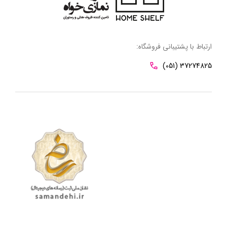
ارتباط با پشتیبانی فروشگاه:
(051) 37274825