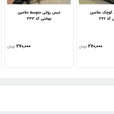
 کوچک ملامین
دیس رولتی متوسط ملامین
کد 322
بهشتی کد 333
270,000
270,000
تومان
تومان