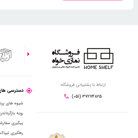
ارتباط با پشتیبانی فروشگاه:
دسترسی های
(051) 37274825
شیوه های پر
رویه بازگرداندن
پیگیری سفارش
رهگیری تیپاک