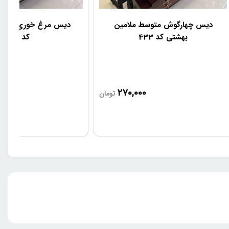
دیس چهارگوش متوسط ملامین
دیس مرغ خوری ملامی
بهشتی کد 433
کد 310
0
270,000
تومان