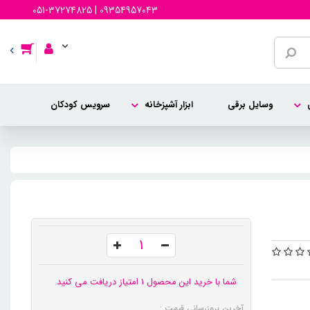
051-37274825 | 09354957043
وسایل برقی
ابزار آشپزخانه
سرویس کودکان
شما با خرید این محصول 1 امتیاز دریافت می کنید
آخرین بروزرسانی قیمت :