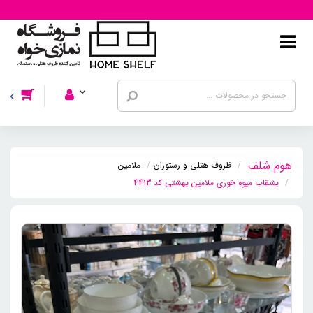
ظروف هتلی و رستوران
ملامین
بشقاب میوه خوری ملامین بهشتی کد 4413