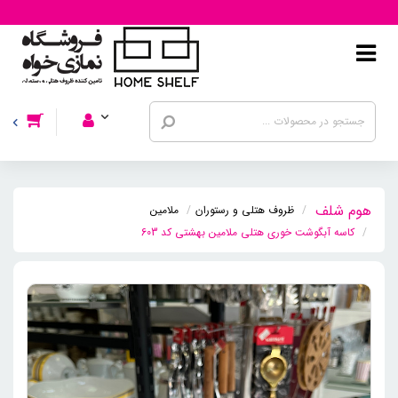
ظروف هتلی و رستوران
ملامین
کاسه آبگوشت خوری هتلی ملامین بهشتی کد 603