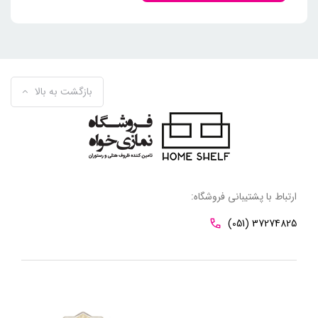
بازگشت به بالا
ارتباط با پشتیبانی فروشگاه:
(051) 37274825