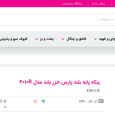
تماس با ما
باشگاه مشتریان
ای و قهوه
قاشق و چنگال
پخت و پز
ظروف سرو و پذیرایی
پنکه پایه بلند پارس خزر بلند مدل 4010R
ES4010R
1740
کد کالا :
0
0