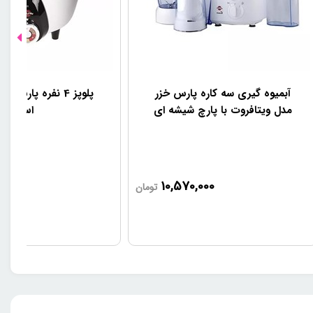
آبمیوه گیری سه کاره پارس خزر
پلوپز 4 نفره پارس
مدل ویتافروت با پارچ شیشه ای
اس
000
10,570,000
تومان