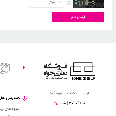
ارسال نظر
ارتباط با پشتیبانی فروشگاه:
دسترسی های
(051) 37274825
شیوه های پر