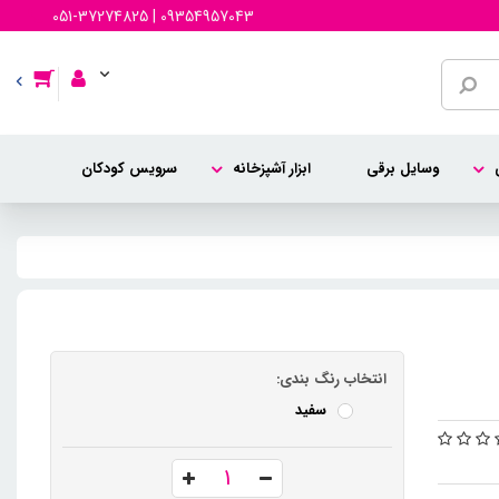
051-37274825 | 09354957043
وسایل برقی
ابزار آشپزخانه
سرویس کودکان
انتخاب رنگ بندی:
سفید