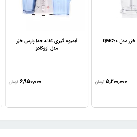
 مدل QMC20
آبمیوه گیری تفاله جدا پارس خزر
مدل آووکادو
6,950,000
5,200,000
تومان
تومان