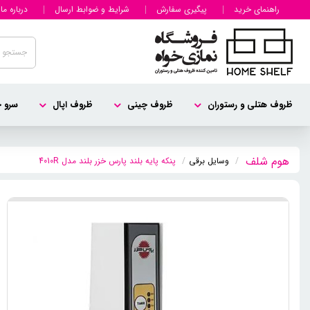
راهنمای خرید
پیگیری سفارش
شرایط و ضوابط ارسال
درباره ما
ظروف هتلی و رستوران
ظروف چینی
ظروف اپال
سرو چ
وسایل برقی
پنکه پایه بلند پارس خزر بلند مدل 4010R