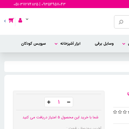
051-37274825 | 09354957043
وسایل برقی
ابزار آشپزخانه
سرویس کودکان
شما با خرید این محصول 5 امتیاز دریافت می کنید
آخرین بروزرسانی قیمت :