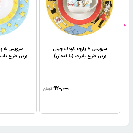
سرویس 5 پارچه کودک چینی
سرو
زرین طرح پایرت (با فنجان)
زرین طرح باب ا
920,000
تومان