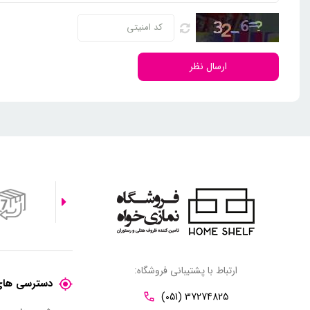
ارسال نظر
ارتباط با پشتیبانی فروشگاه:
دسترسی های
(051) 37274825