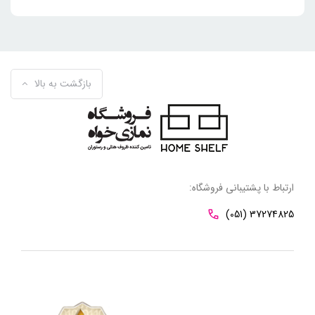
بازگشت به بالا
ارتباط با پشتیبانی فروشگاه:
(051) 37274825