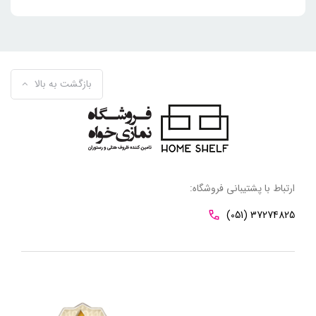
بازگشت به بالا
ارتباط با پشتیبانی فروشگاه:
(051) 37274825