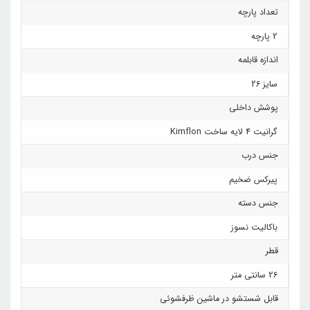
تعداد پارچه
2 پارچه
اندازه قابلمه
سایز 26
پوشش داخلی
گرانیت 4 لایه ساخت Kimflon
جنس درب
پیرکس ضخیم
جنس دسته
باکالیت نسوز
قطر
26 سانتی متر
قابل شستشو در ماشین ظرفشوئی