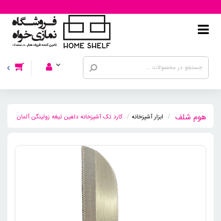
ابزار آشپزخانه
کارد تک آشپزخانه دلفین تیغه زولینگن آلمان