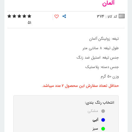
آلمان
374
کد کالا :
5
1
تیغه: زولینگن آلمان
طول تیغه: 8 سانتی متر
جنس تیغه: استیل ضد زنگ
جنس دسته: پلاستیک
وزن 50 گرم
حداقل تعداد سفارش این محصول 2 عدد میباشد.
انتخاب رنگ بندی:
مشکی
آبی
سبز