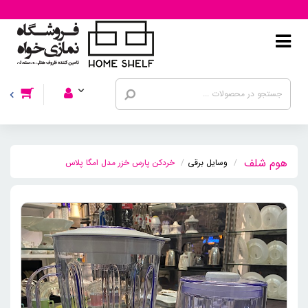
وسایل برقی
خردکن پارس خزر مدل امگا پلاس