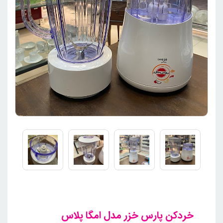
خردکن پارس خزر مدل امگا پلاس