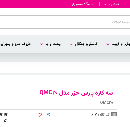
تماس با ما
باشگاه مشتریان
ای و قهوه
قاشق و چنگال
پخت و پز
ظروف سرو و پذیرایی
سه کاره پارس خزر مدل QMC20
QMC20
1617
کد کالا :
5
1