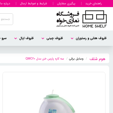
راهنمای خرید
پیگیری سفارش
شرایط و ضوابط ارسال
درباره ما
ظروف هتلی و رستوران
ظروف چینی
ظروف اپال
سرو چ
وسایل برقی
سه کاره پارس خزر مدل QMC20