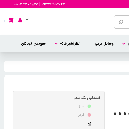
051-37274825 | 09354957043
وسایل برقی
ابزار آشپزخانه
سرویس کودکان
انتخاب رنگ بندی:
سبز
قرمز
زرد