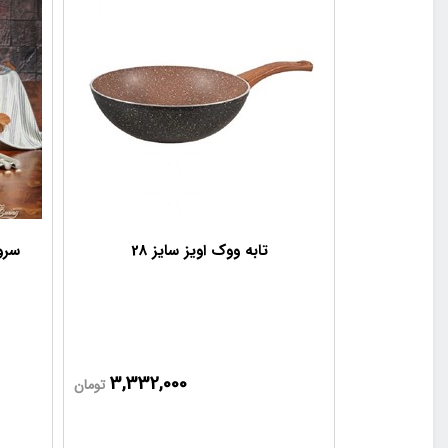
تابه ووک اویز سایز 28
سرو
3,332,000
تومان