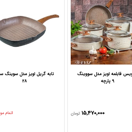
یس قابلمه اویز مدل سووینگ
تابه گریل اویز مدل سوینگ سا
۹ پارچه
28
15,470,000
تومان