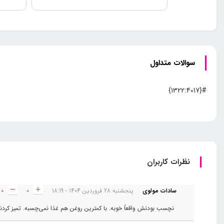
سوالات متداول
#{1322:4017}
نظرات کاربران
سادات مولوی
پنجشنبه 28 فروردین 1404 - 18:19
0
0
نچسب بودنش واقعاً خوبه. با کمترین روغن هم غذا نمی‌چسبه. تمیز کرد