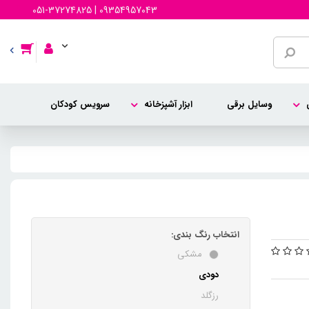
051-37274825 | 09354957043
وسایل برقی
ابزار آشپزخانه
سرویس کودکان
انتخاب رنگ بندی:
مشکی
دودی
رزگلد