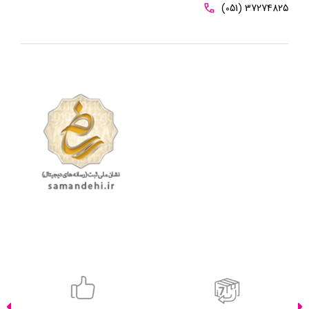
(051) 37274825