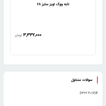
تابه ووک اویز سایز 28
3,332,000
تومان
سوالات متداول
#{1322:4017}