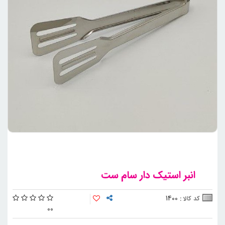
انبر استیک دار سام ست
1400
کد کالا :
0
0