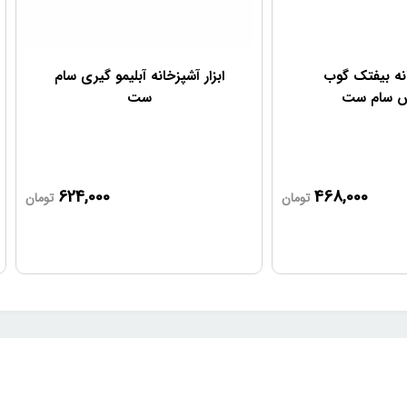
انه بیفتک گوب
ابزار آشپزخانه آبلیمو گیری سام
ش سام ست
ست
624,000
468,000
تومان
تومان