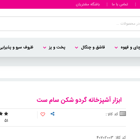
تماس با ما
باشگاه مشتریان
ای و قهوه
قاشق و چنگال
پخت و پز
ظروف سرو و پذیرایی
ابزار آشپزخانه گردو شکن سام ست
کد کالا :
5
1
کد کالا: 40702003