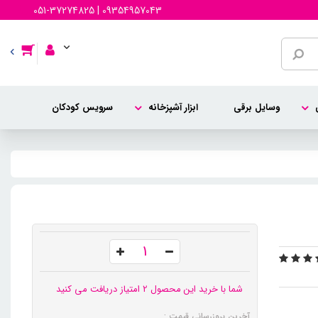
051-37274825 | 09354957043
وسایل برقی
ابزار آشپزخانه
سرویس کودکان
شما با خرید این محصول 2 امتیاز دریافت می کنید
آخرین بروزرسانی قیمت :