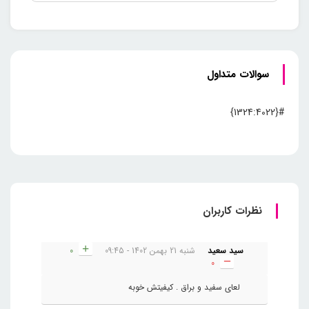
سوالات متداول
#{1324:4022}
نظرات کاربران
سید سعید
شنبه 21 بهمن 1402 - 09:45
0
0
لعای سفید و براق . کیفیتش خوبه