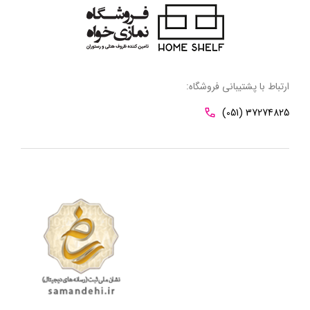
ارتباط با پشتیبانی فروشگاه:
(051) 37274825