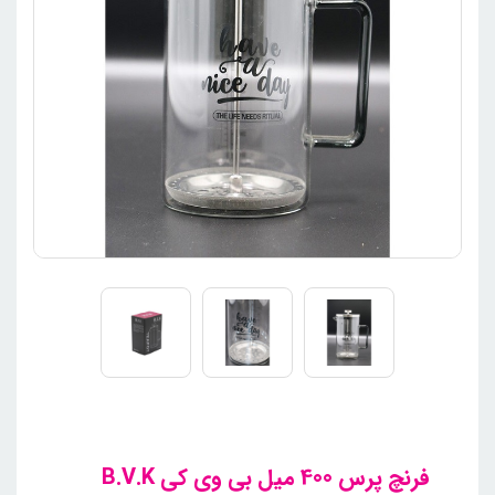
فرنچ پرس 400 میل بی وی کی B.V.K