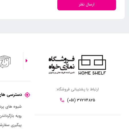
ارسال نظر
ارتباط با پشتیبانی فروشگاه:
دسترسی های
(051) 37274825
شیوه های پر
رویه بازگرداندن
پیگیری سفارش