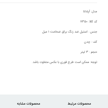
مدل: آپادانا
کد کالا: 7350
جنس : استیل ضد زنگ براق ضخامت 1 میل
کف : چدن
حجم : 3 لیتر
توجه: ممکن است طرح قوری با عکس متفاوت باشد.
محصولات مرتبط
محصولات مشابه