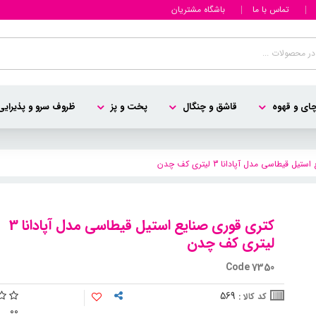
تماس با ما
باشگاه مشتریان
ای و قهوه
قاشق و چنگال
پخت و پز
ظروف سرو و پذیرایی
 قیطاسی مدل آپادانا 3 لیتری کف چدن
کتری قوری صنایع استیل قیطاسی مدل آپادانا 3
لیتری کف چدن
Code 7350
569
کد کالا :
0
0