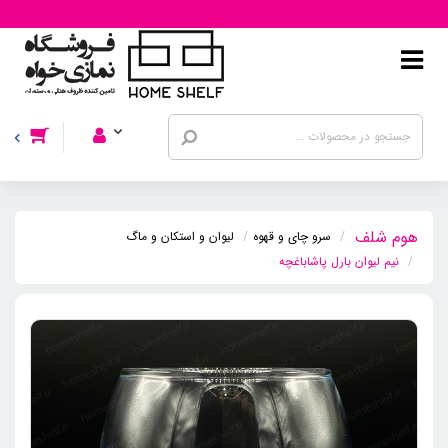
سرو چای و قهوه
لیوان و استکان و ماگ
نیم لیوان بارل پاشاباغچه