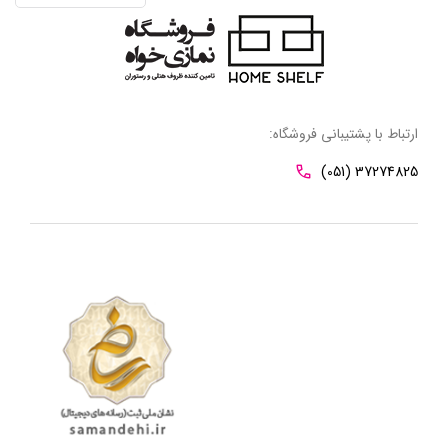
ارتباط با پشتیبانی فروشگاه:
(051) 37274825