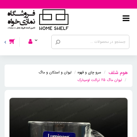
سرو چای و قهوه
لیوان و استکان و ماگ
لیوان ماگ 25 تراکت لومینارک