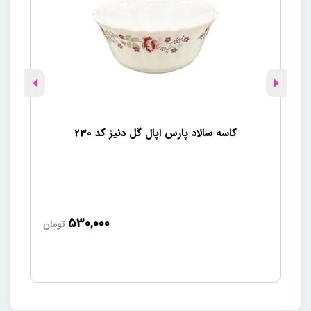
کاسه سالاد پارس اپال گل دنیز کد 230
530,000
تومان