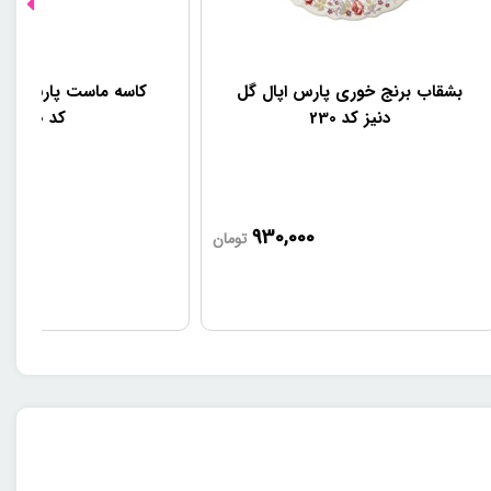
بشقاب برنج خوری پارس اپال گل
کاسه ماست پارس اپال
دنیز کد 230
کد 230
0
930,000
تومان