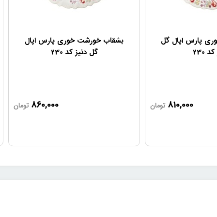
ری پارس اپال گل
بشقاب خورشت خوری پارس اپال
د 230
گل دنیز کد 230
860,000
810,000
تومان
تومان