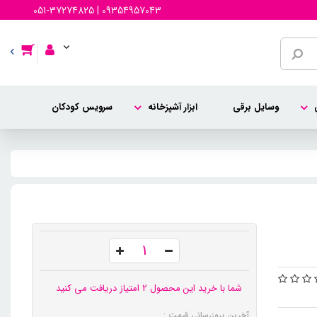
051-37274825 | 09354957043
وسایل برقی
ابزار آشپزخانه
سرویس کودکان
شما با خرید این محصول 2 امتیاز دریافت می کنید
آخرین بروزرسانی قیمت :