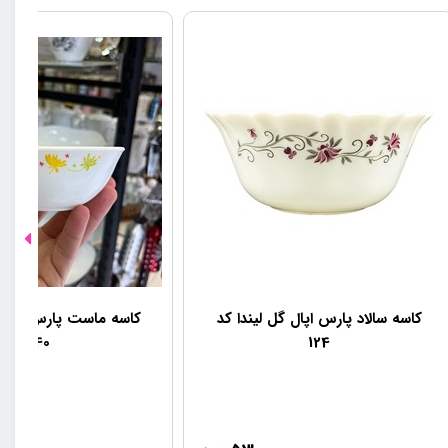
کاسه سالاد پارس اپال گل لیندا کد
کاسه ماست پارس اپال 
440
124