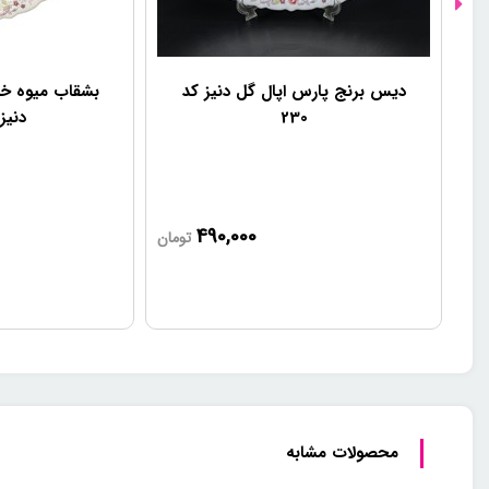
دیس برنج پارس اپال گل دنیز کد
بشقاب میوه خو
230
دنیز ک
490,000
تومان
محصولات مشابه