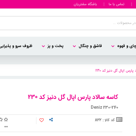
تماس با ما
باشگاه مشتریان
ای و قهوه
قاشق و چنگال
پخت و پز
ظروف سرو و پذیرایی
پارس اپال گل دنیز کد 230
کاسه سالاد پارس اپال گل دنیز کد 230
Deniz 230-240
822
کد کالا :
0
0