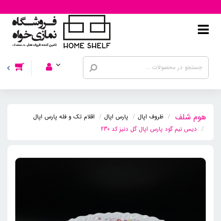
ظروف اپال
پارس اپال
اقلام تک و فله پارس اپال
دیس نیم گود پارس اپال گل دنیز کد 230