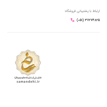
ارتباط با پشتیبانی فروشگاه:
(051) 37274825