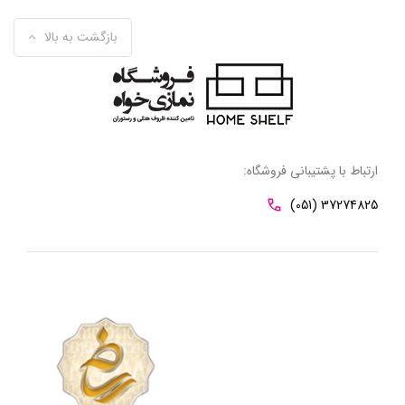
بازگشت به بالا
ارتباط با پشتیبانی فروشگاه:
(051) 37274825