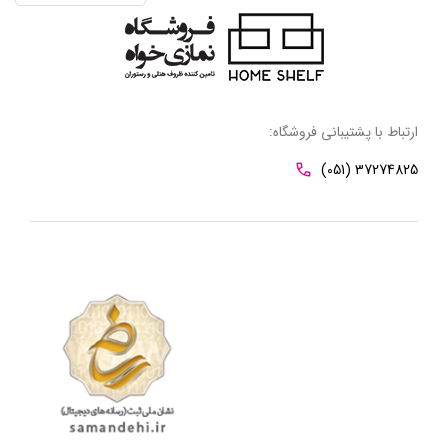
ارتباط با پشتیبانی فروشگاه:
(051) 37274825