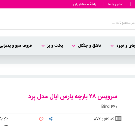
تماس با ما
باشگاه مشتریان
ای و قهوه
قاشق و چنگال
پخت و پز
ظروف سرو و پذیرایی
سرویس 28 پارچه پارس اپال مدل بِرد
Bird 440
872
کد کالا :
0
0