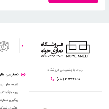
ارتباط با پشتیبانی فروشگاه:
دسترسی های
(051) 37274825
شیوه های پر
رویه بازگرداندن
پیگیری سفارش
رهگیری تیپاک