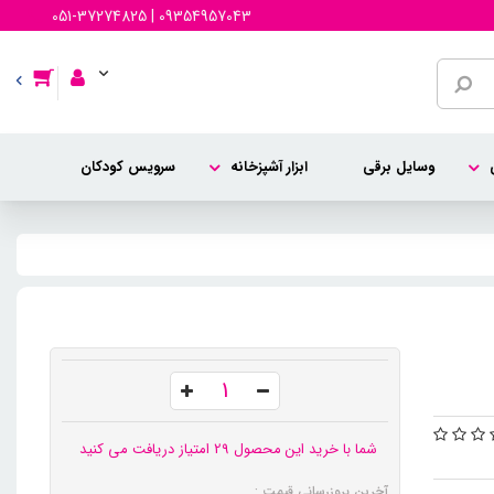
051-37274825 | 09354957043
وسایل برقی
ابزار آشپزخانه
سرویس کودکان
شما با خرید این محصول 29 امتیاز دریافت می کنید
آخرین بروزرسانی قیمت :