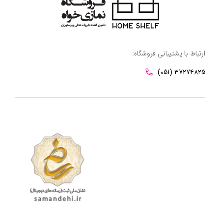
ارتباط با پشتیبانی فروشگاه:
(051) 37274825