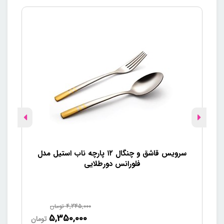
سرویس قاشق و چنگال ۱۲ پارچه ناب استیل مدل
فلورانس دورطلایی
4,345,000
تومان
5,350,000
تومان