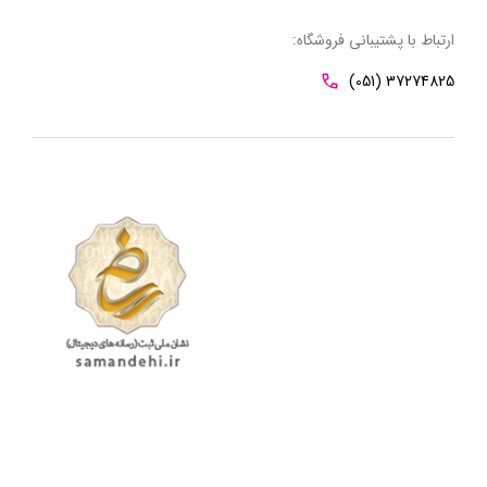
ارتباط با پشتیبانی فروشگاه:
(051) 37274825