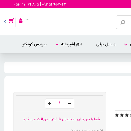
051-37274825 | 09354957043
وسایل برقی
ابزار آشپزخانه
سرویس کودکان
شما با خرید این محصول 5 امتیاز دریافت می کنید
آخرین بروزرسانی قیمت :