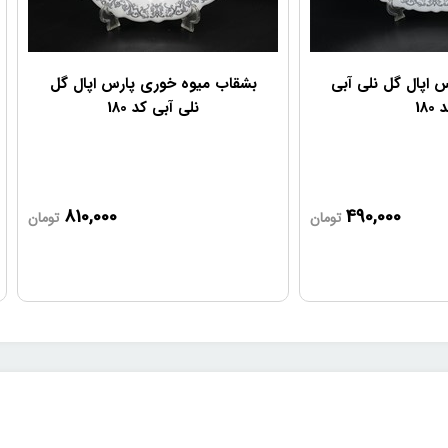
 اپال گل نلی آبی
بشقاب میوه خوری پارس اپال گل
180
نلی آبی کد 180
810,000
490,000
تومان
تومان