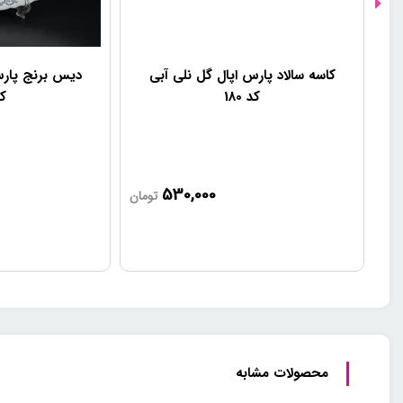
کاسه سالاد پارس اپال گل نلی آبی
دیس برنج پارس
کد 180
کد 
530,000
تومان
محصولات مشابه