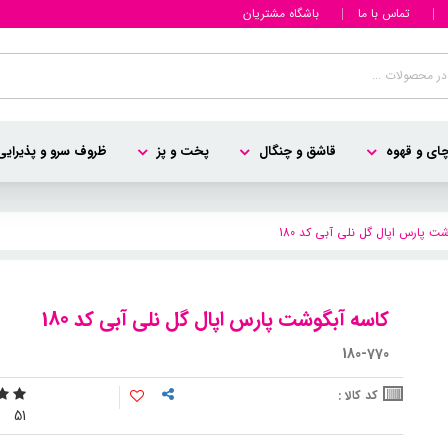
تماس با ما
باشگاه مشتریان
ای و قهوه
قاشق و چنگال
پخت و پز
ظروف سرو و پذیرایی
ت پارس اپال گل نلی آبی کد 180
کاسه آبگوشت پارس اپال گل نلی آبی کد 180
180-770
کد کالا :
5
1