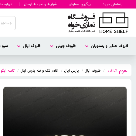
راهنمای خرید
پیگیری سفارش
شرایط و ضوابط ارسال
درباره ما
ظروف هتلی و رستوران
ظروف چینی
ظروف اپال
سرو چ
ظروف اپال
پارس اپال
اقلام تک و فله پارس اپال
کاسه آبگوش