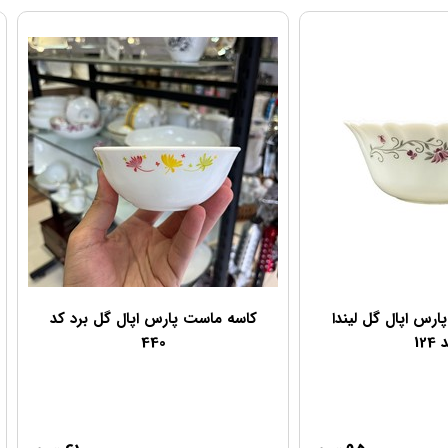
رس اپال گل لیندا
کاسه ماست پارس اپال گل برد کد
124
440