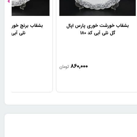
بشقاب خورشت خوری پارس اپال
بشقاب برنج خوری پارس
گل نلی آبی کد 180
نلی آبی کد 180
0
860,000
تومان