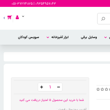
051-37274825 | 09354957043
وسایل برقی
ابزار آشپزخانه
سرویس کودکان
شما با خرید این محصول 5 امتیاز دریافت می کنید
آخرین بروزرسانی قیمت :