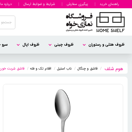
راهنمای خرید
پیگیری سفارش
شرایط و ضوابط ارسال
درباره ما
ظروف هتلی و رستوران
ظروف چینی
ظروف اپال
سرو چ
قاشق و چنگال
ناب استیل
اقلام تک و فله
قاشق شربت خوری 