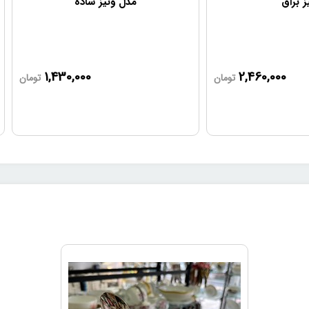
ز براق
مدل ونیز ساده
1,430,000
2,460,000
تومان
تومان