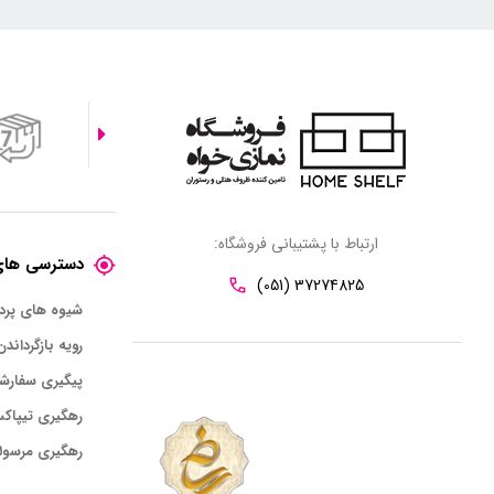
ارتباط با پشتیبانی فروشگاه:
دسترسی های
(051) 37274825
شیوه های پر
رویه بازگرداندن
پیگیری سفارش
رهگیری تیپاک
رهگیری مرسول